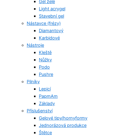
Gel želé
Light acrygel
Stavební gel
Nástavce (frézy)
Diamantový
Karbidové
Nástroje
Kleště
Nůžky
Podo
Pushre
Pilníky
Lepicí
PapmAm
Základy
Příslušenství
Gelové tipy/hornyformy
Jednorázová produkce
Štětce