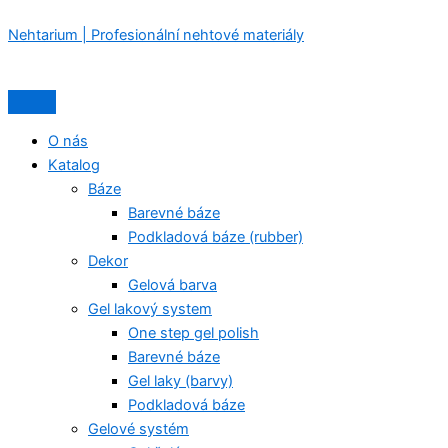
NEHTARIUM
Přeskočit
Nabídka
Nabídka
Původní
Aktuální
BOX
Nehtarium | Profesionální nehtové materiály
na
cena
cena
№9
obsah
byla:
je:
(violet)
1
899,00 Kč.
–
200,00 Kč.
LIMITOVANÁ
EDICE
O nás
množství
Katalog
Báze
Barevné báze
Podkladová báze (rubber)
Dekor
Gelová barva
Gel lakový system
One step gel polish
Barevné báze
Gel laky (barvy)
Podkladová báze
Gelové systém