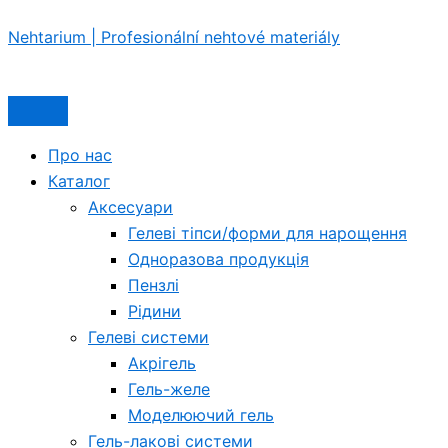
Перейти
Nehtarium | Profesionální nehtové materiály
до
вмісту
Про нас
Каталог
Аксесуари
Гелеві тіпси/форми для нарощення
Одноразова продукція
Пензлі
Рідини
Гелеві системи
Акрігель
Гель-желе
Моделюючий гель
Гель-лакові системи