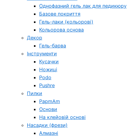
Однофазний гель лак для педикюру
Базове покриття
Гель-лаки (кольорові)
Кольорова основа
Декор
Гель-барва
Інструменти
Кусачки
Ножиці
Podo
Pushre
Пилки
PapmAm
Основи
На клейовій основі
Насадки (фрези)
Алмазні