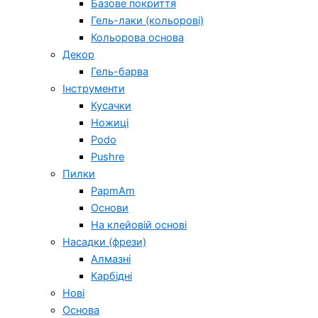
Базове покриття
Гель-лаки (кольорові)
Кольорова основа
Декор
Гель-барва
Інструменти
Кусачки
Ножиці
Podo
Pushre
Пилки
PapmAm
Основи
На клейовій основі
Насадки (фрези)
Алмазні
Карбідні
Нові
Основа