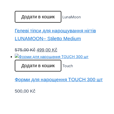
Додати в кошик
LunaMoon
Гелеві тіпси для нарощування нігтів
LUNAMOON– Stiletto Medium
575,00
Kč
499,00
Kč
Додати в кошик
Touch
Форми для нарощення TOUCH 300 шт
500,00
Kč