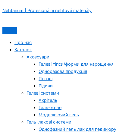
Перейти
Menu
Menu
Оригінальна
Оригінальна
Оригінальна
Поточна
Поточна
Поточна
Nehtarium | Profesionální nehtové materiály
до
ціна:
ціна:
ціна:
ціна:
ціна:
ціна:
вмісту
249,00 Kč.
575,00 Kč.
575,00 Kč.
199,00 Kč.
499,00 Kč.
499,00 Kč.
Про нас
Каталог
Аксесуари
Гелеві тіпси/форми для нарощення
Одноразова продукція
Пензлі
Рідини
Гелеві системи
Акрігель
Гель-желе
Моделюючий гель
Гель-лакові системи
Однофазний гель лак для педикюру