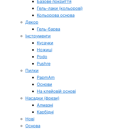
Базове покриття
Гель-лаки (кольорові)
Кольорова основа
Декор
Гель-барва
Інструменти
Кусачки
Ножиці
Podo
Pushre
Пилки
PapmAm
Основи
На клейовій основі
Насадки (фрези)
Алмазні
Карбідні
Нові
Основа