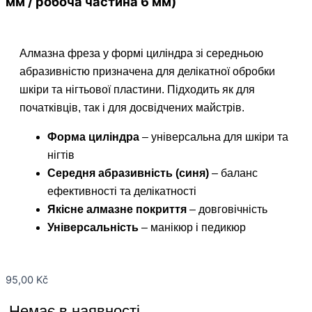
мм / робоча частина 6 мм)
Алмазна фреза у формі циліндра зі середньою
абразивністю призначена для делікатної обробки
шкіри та нігтьової пластини. Підходить як для
початківців, так і для досвідчених майстрів.
Форма циліндра
– універсальна для шкіри та
нігтів
Середня абразивність (синя)
– баланс
ефективності та делікатності
Якісне алмазне покриття
– довговічність
Універсальність
– манікюр і педикюр
95,00
Kč
Немає в наявності