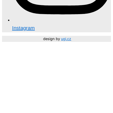
Instagram
design by
ugi.cz
Děkujeme, že jste součástí NEHTARIUM. 🤍 Vaší důvěry
si moc vážíme.
Přejeme vám krásné léto!