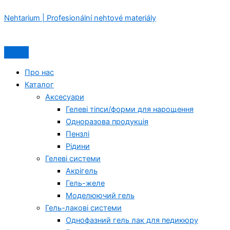
Перейти
Menu
Menu
Nehtarium | Profesionální nehtové materiály
до
вмісту
Про нас
Каталог
Аксесуари
Гелеві тіпси/форми для нарощення
Одноразова продукція
Пензлі
Рідини
Гелеві системи
Акрігель
Гель-желе
Моделюючий гель
Гель-лакові системи
Однофазний гель лак для педикюру