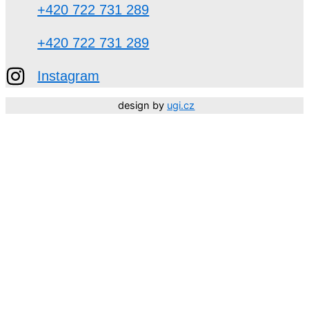
+420 722 731 289
+420 722 731 289
Instagram
design by
ugi.cz
Děkujeme, že jste součástí NEHTARIUM. 🤍 Vaší důvěry
si moc vážíme.
Přejeme vám krásné léto!