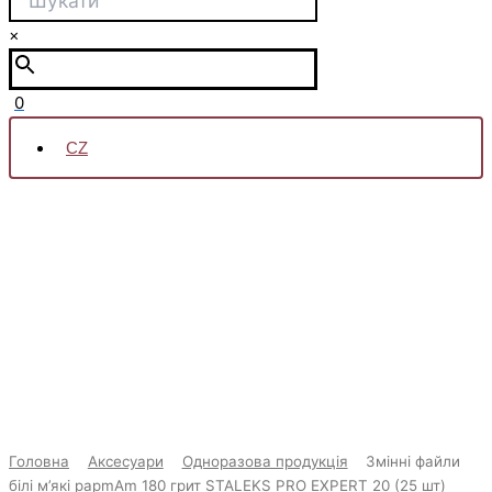
×
0
CZ
Змінні
Оригінальна
Поточна
файли
білі
ціна:
ціна:
м'які
180,00 Kč.
150,00 Kč.
papmAm
180
грит
STALEKS
PRO
EXPERT
20
(25
шт)
Головна
Аксесуари
Одноразова продукція
Змінні файли
кількість
білі м’які papmAm 180 грит STALEKS PRO EXPERT 20 (25 шт)