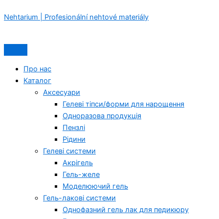
Перейти
Menu
Menu
Nehtarium | Profesionální nehtové materiály
до
вмісту
Про нас
Каталог
Аксесуари
Гелеві тіпси/форми для нарощення
Одноразова продукція
Пензлі
Рідини
Гелеві системи
Акрігель
Гель-желе
Моделюючий гель
Гель-лакові системи
Однофазний гель лак для педикюру