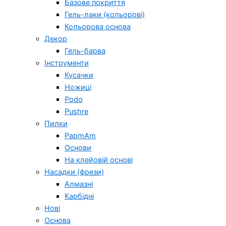
Базове покриття
Гель-лаки (кольорові)
Кольорова основа
Декор
Гель-барва
Інструменти
Кусачки
Ножиці
Podo
Pushre
Пилки
PapmAm
Основи
На клейовій основі
Насадки (фрези)
Алмазні
Карбідні
Нові
Основа