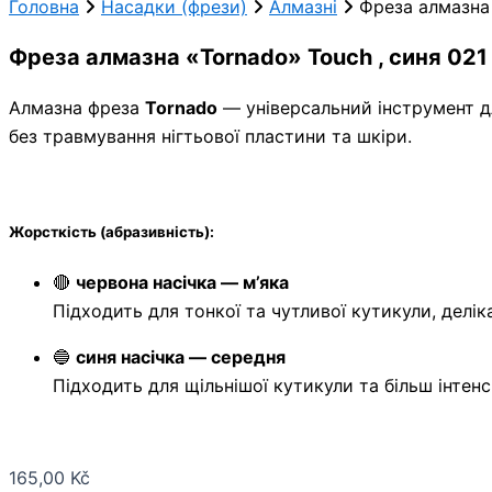
Головна
Насадки (фрези)
Алмазні
Фреза алмазна 
Фреза алмазна «Tornado» Touch , синя 021
Алмазна фреза
Tornado
— універсальний інструмент д
без травмування нігтьової пластини та шкіри.
Жорсткість (абразивність):
🔴
червона насічка — м’яка
Підходить для тонкої та чутливої кутикули, делік
🔵
синя насічка — середня
Підходить для щільнішої кутикули та більш інтен
165,00
Kč