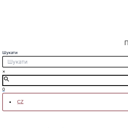
П
Шукати
×
0
CZ