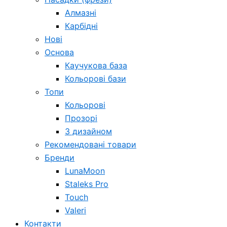
Алмазні
Карбідні
Нові
Основа
Каучукова база
Кольорові бази
Топи
Кольорові
Прозорі
З дизайном
Рекомендовані товари
Бренди
LunaMoon
Staleks Pro
Touch
Valeri
Контакти