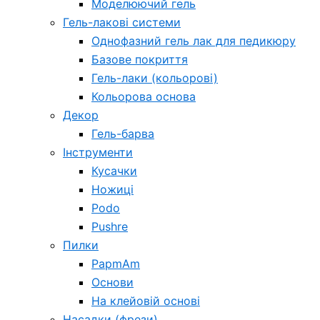
Моделюючий гель
Гель-лакові системи
Однофазний гель лак для педикюру
Базове покриття
Гель-лаки (кольорові)
Кольорова основа
Декор
Гель-барва
Інструменти
Кусачки
Ножиці
Podo
Pushre
Пилки
PapmAm
Основи
На клейовій основі
Насадки (фрези)