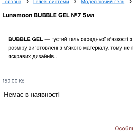
Головна
Гелеві системи
Моделюючий гель
Lunamoon BUBBLE GEL №7 5мл
BUBBLE GEL
— густий гель середньої в’язкості 
розміру виготовлені з м’якого матеріалу, тому
не 
яскравих дизайнів..
150,00
Kč
Немає в наявності
Особл