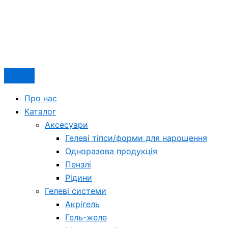
Про нас
Каталог
Аксесуари
Гелеві тіпси/форми для нарощення
Одноразова продукція
Пензлі
Рідини
Гелеві системи
Акрігель
Гель-желе