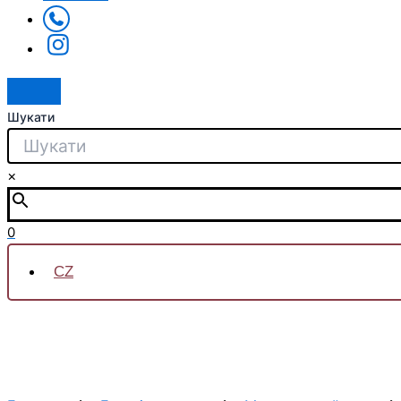
Шукати
×
0
CZ