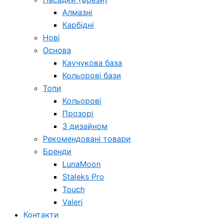
Алмазні
Карбідні
Нові
Основа
Каучукова база
Кольорові бази
Топи
Кольорові
Прозорі
З дизайном
Рекомендовані товари
Бренди
LunaMoon
Staleks Pro
Touch
Valeri
Контакти