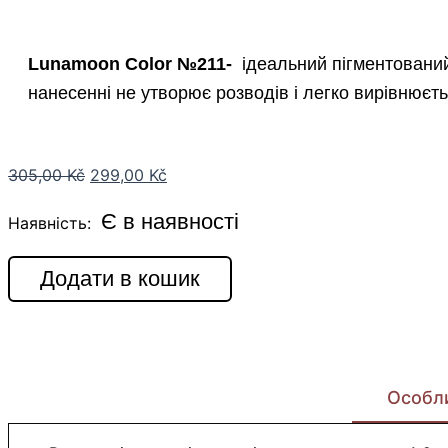
Lunamoon Color №211-
ідеальний пігментований
нанесенні не утворює розводів і легко вирівнюєть
305,00
Kč
299,00
Kč
Є в наявності
Наявність:
Додати в кошик
Особл