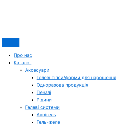
Про нас
Каталог
Аксесуари
Гелеві тіпси/форми для нарощення
Одноразова продукція
Пензлі
Рідини
Гелеві системи
Акрігель
Гель-желе