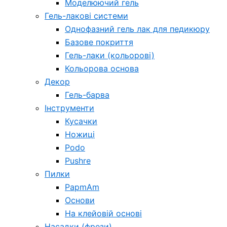
Моделюючий гель
Гель-лакові системи
Однофазний гель лак для педикюру
Базове покриття
Гель-лаки (кольорові)
Кольорова основа
Декор
Гель-барва
Інструменти
Кусачки
Ножиці
Podo
Pushre
Пилки
PapmAm
Основи
На клейовій основі
Насадки (фрези)