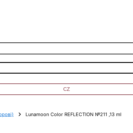
CZ
орові)
Lunamoon Color REFLECTION №211 ,13 ml