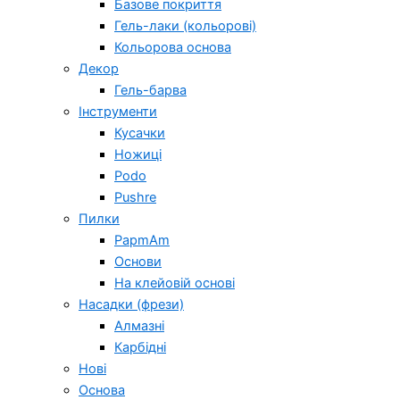
Базове покриття
Гель-лаки (кольорові)
Кольорова основа
Декор
Гель-барва
Інструменти
Кусачки
Ножиці
Podo
Pushre
Пилки
PapmAm
Основи
На клейовій основі
Насадки (фрези)
Алмазні
Карбідні
Нові
Основа