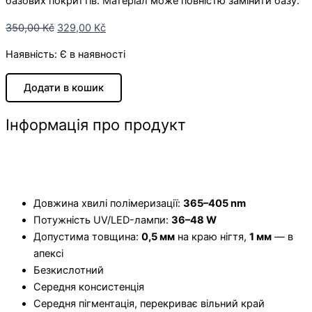
базових покриттів. Матеріал може повністю замінити базу.
350,00
Kč
329,00
Kč
Наявність:
Є в наявності
Додати в кошик
Інформація про продукт
Особливості
Довжина хвилі полімеризації:
365–405 nm
Потужність UV/LED-лампи:
36–48 W
Допустима товщина:
0,5 мм
на краю нігтя,
1 мм
— в
апексі
Безкислотний
Середня консистенція
Середня пігментація, перекриває вільний край