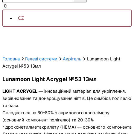
0
CZ
Головна
Гелеві системи
Акрігель
Lunamoon Light
Acrygel №53 13мл
Lunamoon Light Acrygel №53 13мл
LIGHT ACRYGEL
— інноваційний матеріал для укріплення,
вирівнювання та донарощування нігтів. Це симбіоз полігелю
та бази.
Складається на 60–80% з акрилового кополімеру
(основний компонент полігелю) та 20–30%
гідроксиетилметакрилату (HEMA) — основного компонента