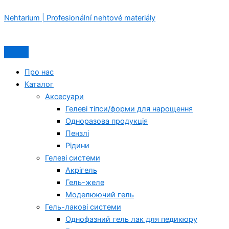
Lunamoon
Перейти
Menu
Menu
Оригінальна
Поточна
Light
Nehtarium | Profesionální nehtové materiály
до
ціна:
ціна:
Acrygel
вмісту
350,00 Kč.
329,00 Kč.
№53
13мл
кількість
Про нас
Каталог
Аксесуари
Гелеві тіпси/форми для нарощення
Одноразова продукція
Пензлі
Рідини
Гелеві системи
Акрігель
Гель-желе
Моделюючий гель
Гель-лакові системи
Однофазний гель лак для педикюру