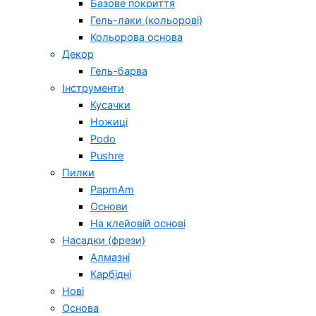
Базове покриття
Гель-лаки (кольорові)
Кольорова основа
Декор
Гель-барва
Інструменти
Кусачки
Ножиці
Podo
Pushre
Пилки
PapmAm
Основи
На клейовій основі
Насадки (фрези)
Алмазні
Карбідні
Нові
Основа