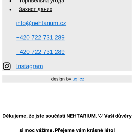
Торгівельна угода
Захист даних
info@nehtarium.cz
+420 722 731 289
+420 722 731 289
Instagram
design by
ugi.cz
Děkujeme, že jste součástí NEHTARIUM. 🤍 Vaší důvěry
si moc vážíme.
Přejeme vám krásné léto!