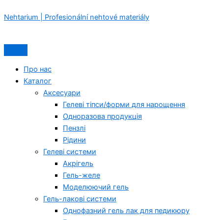
MUSE
Перейти
Menu
Menu
BUILDER
Nehtarium | Profesionální nehtové materiály
до
GEL
вмісту
TOUCH
№3
15ml
кількість
Про нас
Каталог
Аксесуари
Гелеві тіпси/форми для нарощення
Одноразова продукція
Пензлі
Рідини
Гелеві системи
Акрігель
Гель-желе
Моделюючий гель
Гель-лакові системи
Однофазний гель лак для педикюру