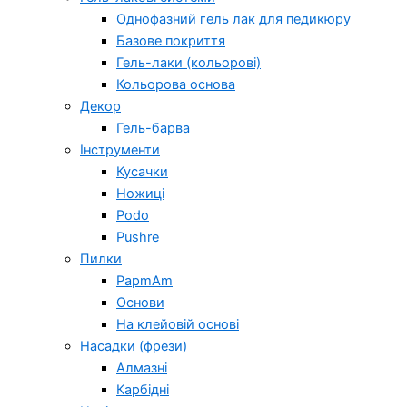
Однофазний гель лак для педикюру
Базове покриття
Гель-лаки (кольорові)
Кольорова основа
Декор
Гель-барва
Інструменти
Кусачки
Ножиці
Podo
Pushre
Пилки
PapmAm
Основи
На клейовій основі
Насадки (фрези)
Алмазні
Карбідні