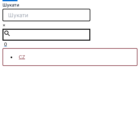
Шукати
×
0
CZ