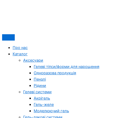
Про нас
Каталог
Аксесуари
Гелеві тіпси/форми для нарощення
Одноразова продукція
Пензлі
Рідини
Гелеві системи
Акрігель
Гель-желе
Моделюючий гель
Гель-лакові системи