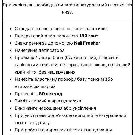
При укріпленні необхідно випиляти натуральний ніготь з-під
низу.
Стандартна підготовка нігтьової пластини:
Поверхневий опил пилочкою
180 грит
Знежирення за допомогою
Nail Fresher
Нанесення дегідратора
Праймер / ультрабонд (безкислотний) наносити
напівсухим пензлем, не торкаючись шкіри, на вільний
край нігтя, без нашарування
Нанесіть еластичну прозору базу тонким або
втираючим шаром
Просушіть
60 секунд
Зніміть липкий шар з підложки
Виконайте нарощення або укріплення
При укріпленні обов’язково випиляйте натуральний
ніготь з-під низу
При роботі на коротких нігтях опил довжини