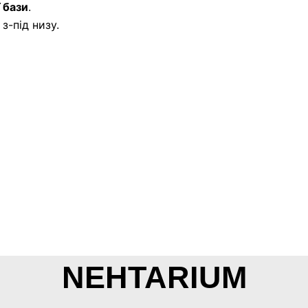
 бази
.
з-під низу.
NEHTARIUM