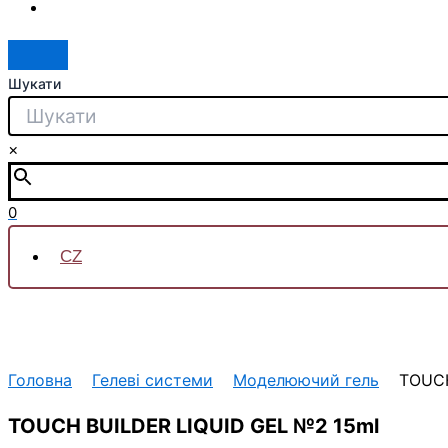
Шукати
×
0
CZ
Головна
Гелеві системи
Моделюючий гель
TOUCH
TOUCH BUILDER LIQUID GEL №2 15ml