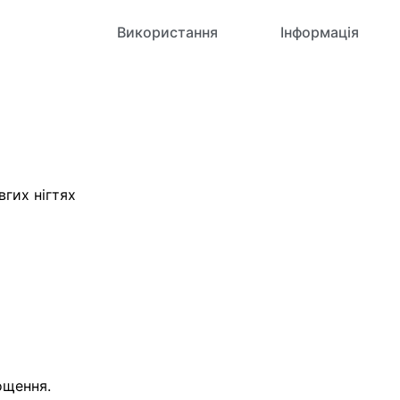
ливості
Використання
Інформація
вгих нігтях
ощення.