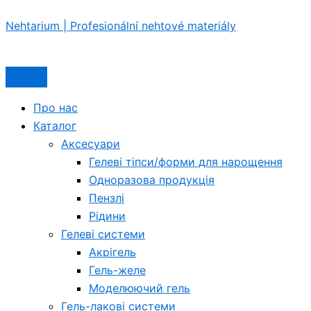
TOUCH
Перейти
Menu
Menu
BUILDER
Nehtarium | Profesionální nehtové materiály
до
LIQUID
вмісту
GEL
№2
15ml
кількість
Про нас
Каталог
Аксесуари
Гелеві тіпси/форми для нарощення
Одноразова продукція
Пензлі
Рідини
Гелеві системи
Акрігель
Гель-желе
Моделюючий гель
Гель-лакові системи