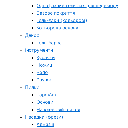
Однофазний гель лак для педикюру
Базове покриття
Гель-лаки (кольорові)
Кольорова основа
Декор
Гель-барва
Інструменти
Кусачки
Ножиці
Podo
Pushre
Пилки
PapmAm
Основи
На клейовій основі
Насадки (фрези)
Алмазні