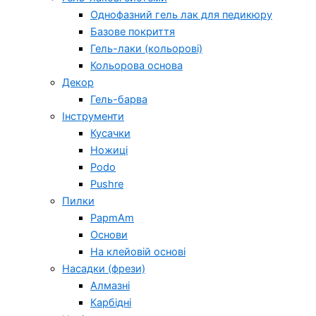
Однофазний гель лак для педикюру
Базове покриття
Гель-лаки (кольорові)
Кольорова основа
Декор
Гель-барва
Інструменти
Кусачки
Ножиці
Podo
Pushre
Пилки
PapmAm
Основи
На клейовій основі
Насадки (фрези)
Алмазні
Карбідні