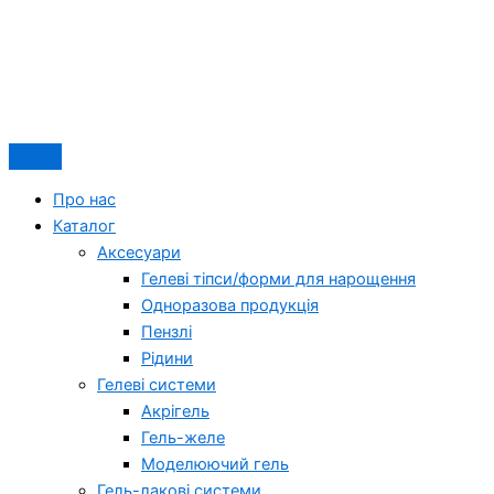
Про нас
Каталог
Аксесуари
Гелеві тіпси/форми для нарощення
Одноразова продукція
Пензлі
Рідини
Гелеві системи
Акрігель
Гель-желе
Моделюючий гель
Гель-лакові системи