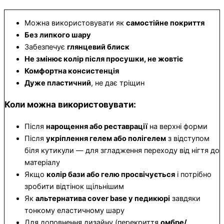
Можна використовувати як
самостійне покриття
Без липкого шару
Забезпечує
глянцевий блиск
Не змінює колір після просушки, не жовтіє
Комфортна консистенція
Дуже пластичний
, не дає тріщин
К
оли можна використовувати:
Після
нарощення або реставрації
на верхні форми
Після
укріплення гелем або полігелем
з відступом
біля кутикули — для згладження переходу від нігтя до
матеріалу
Якщо
колір бази або гелю просвічується
і потрібно
зробити відтінок щільнішим
Як
альтернатива cover base у педикюрі
завдяки
тонкому еластичному шару
Для доповнення дизайну (перекриття
омбре/