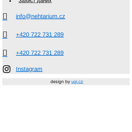
Захист даних
info@nehtarium.cz
+420 722 731 289
+420 722 731 289
Instagram
design by
ugi.cz
Děkujeme, že jste součástí NEHTARIUM. 🤍 Vaší důvěry
si moc vážíme.
Přejeme vám krásné léto!