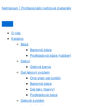
Jednorázová
Přeskočit
Nabídka
Nabídka
dřevěná
Nehtarium | Profesionální nehtové materiály
na
pilníková
obsah
základna
rovná
STALEKS
PRO
O nás
EXPERT
Katalog
20
Báze
papmAm
(50
Barevné báze
ks)
Podkladová báze (rubber)
množství
Dekor
Gelová barva
Gel lakový system
One step gel polish
Barevné báze
Gel laky (barvy)
Podkladová báze
Gelové systém