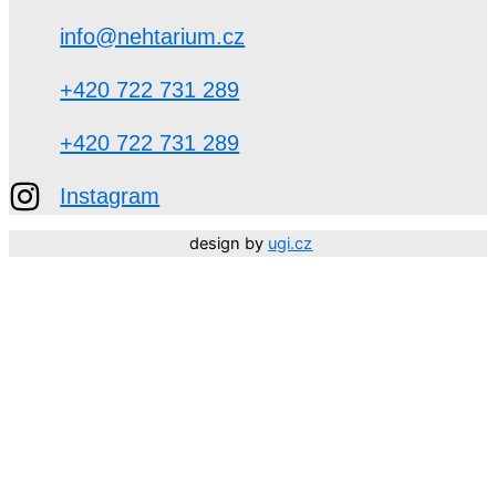
info@nehtarium.cz
+420 722 731 289
+420 722 731 289
Instagram
design by
ugi.cz
Děkujeme, že jste součástí NEHTARIUM. 🤍 Vaší důvěry
si moc vážíme.
Přejeme vám krásné léto!