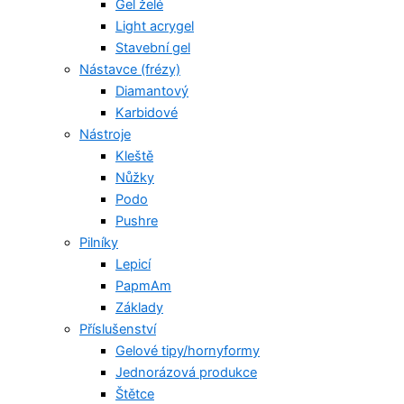
Gel želé
Light acrygel
Stavební gel
Nástavce (frézy)
Diamantový
Karbidové
Nástroje
Kleště
Nůžky
Podo
Pushre
Pilníky
Lepicí
PapmAm
Základy
Příslušenství
Gelové tipy/hornyformy
Jednorázová produkce
Štětce