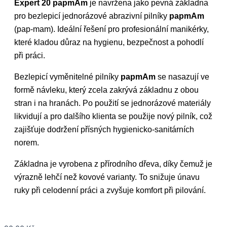
Expert 20 papmAm
je navržena jako pevná základna
pro bezlepicí jednorázové abrazivní pilníky
papmAm
(pap-mam). Ideální řešení pro profesionální manikérky,
které kladou důraz na hygienu, bezpečnost a pohodlí
při práci.
Bezlepicí vyměnitelné pilníky
papmAm
se nasazují ve
formě návleku, který zcela zakrývá základnu z obou
stran i na hranách. Po použití se jednorázové materiály
likvidují a pro dalšího klienta se použije nový pilník, což
zajišťuje dodržení přísných hygienicko-sanitárních
norem.
Základna je vyrobena z přírodního dřeva, díky čemuž je
výrazně lehčí než kovové varianty. To snižuje únavu
ruky při celodenní práci a zvyšuje komfort při pilování.