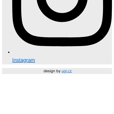
Instagram
design by
ugi.cz
Děkujeme, že jste součástí NEHTARIUM. 🤍 Vaší důvěry