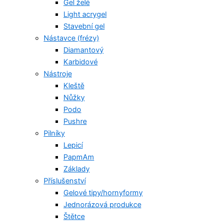
Gel želé
Light acrygel
Stavební gel
Nástavce (frézy)
Diamantový
Karbidové
Nástroje
Kleště
Nůžky
Podo
Pushre
Pilníky
Lepicí
PapmAm
Základy
Příslušenství
Gelové tipy/hornyformy
Jednorázová produkce
Štětce