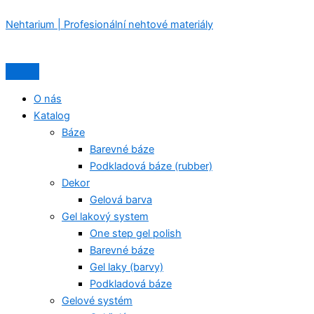
Přeskočit
Nabídka
Nabídka
Nehtarium | Profesionální nehtové materiály
na
obsah
O nás
Katalog
Báze
Barevné báze
Podkladová báze (rubber)
Dekor
Gelová barva
Gel lakový system
One step gel polish
Barevné báze
Gel laky (barvy)
Podkladová báze
Gelové systém