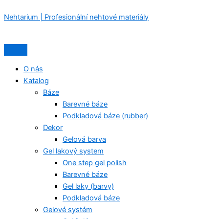
Profesionální
Přeskočit
Nabídka
Nabídka
kleštičky
Nehtarium | Profesionální nehtové materiály
na
na
obsah
kůži
STALEKS
PRO
EXPERT
O nás
10
Katalog
–
Báze
NE-
10-
Barevné báze
9
Podkladová báze (rubber)
(řezná
Dekor
část
Gelová barva
9
Gel lakový system
mm)
množství
One step gel polish
Barevné báze
Gel laky (barvy)
Podkladová báze
Gelové systém