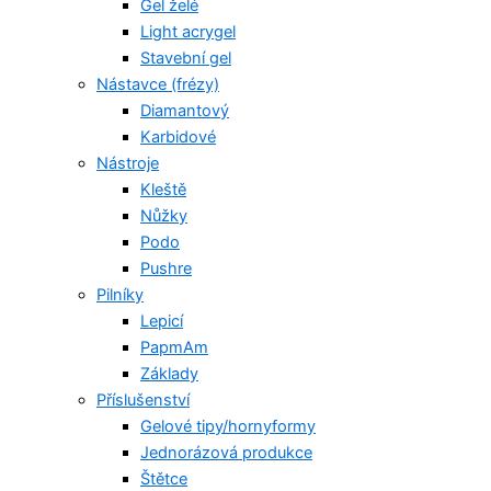
Gel želé
Light acrygel
Stavební gel
Nástavce (frézy)
Diamantový
Karbidové
Nástroje
Kleště
Nůžky
Podo
Pushre
Pilníky
Lepicí
PapmAm
Základy
Příslušenství
Gelové tipy/hornyformy
Jednorázová produkce
Štětce