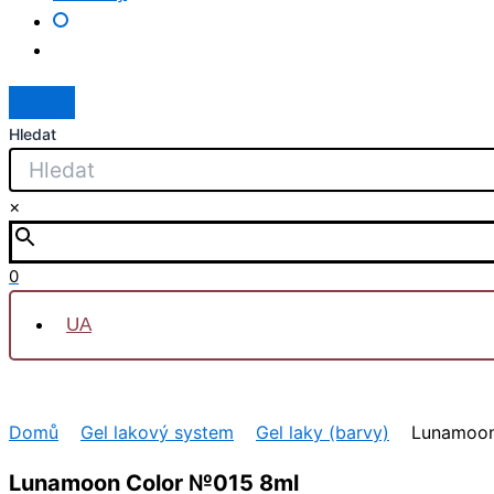
Hledat
×
0
UA
Domů
Gel lakový system
Gel laky (barvy)
Lunamoon
Lunamoon Color №015 8ml