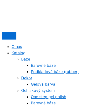
O nás
Katalog
Báze
Barevné báze
Podkladová báze (rubber)
Dekor
Gelová barva
Gel lakový system
One step gel polish
Barevné báze