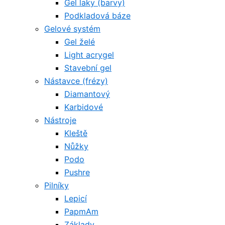
Gel laky (barvy)
Podkladová báze
Gelové systém
Gel želé
Light acrygel
Stavební gel
Nástavce (frézy)
Diamantový
Karbidové
Nástroje
Kleště
Nůžky
Podo
Pushre
Pilníky
Lepicí
PapmAm
Základy