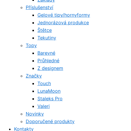
Příslušenství
Gelové tipy/hornyformy
Jednorázová produkce
Štětce
Tekutiny
Topy
Barevné
Průhledné
Z designem
Značky
Touch
LunaMoon
Staleks Pro
Valeri
Novinky
Doporučené produkty
Kontakty