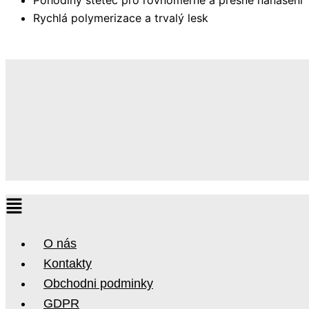
Pohodlný štětec pro rovnoměrné a přesné nanášení
Rychlá polymerizace a trvalý lesk
O nás
Kontakty
Obchodni podminky
GDPR