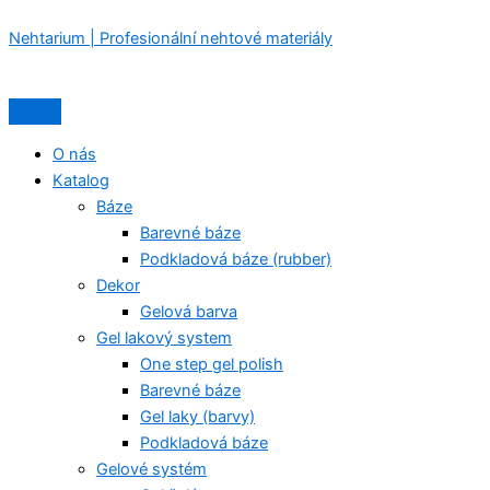
Soft
Přeskočit
Nabídka
Nabídka
Gel
Nehtarium | Profesionální nehtové materiály
na
Tips
obsah
TOUCH
EXTRA
LONG
SQUARE,
O nás
240
Katalog
ks
Báze
množství
Barevné báze
Podkladová báze (rubber)
Dekor
Gelová barva
Gel lakový system
One step gel polish
Barevné báze
Gel laky (barvy)
Podkladová báze
Gelové systém