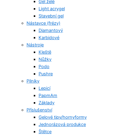
Gel želé
Light acrygel
Stavební gel
Nástavce (frézy)
Diamantový
Karbidové
Nástroje
Kleště
Nůžky
Podo
Pushre
Pilníky
Lepicí
PapmAm
Základy
Příslušenství
Gelové tipy/hornyformy
Jednorázová produkce
Štětce