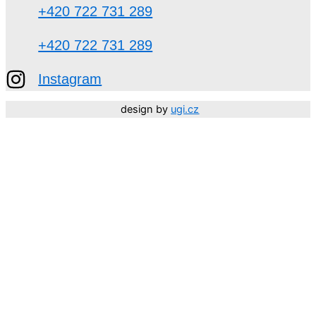
+420 722 731 289
+420 722 731 289
Instagram
design by
ugi.cz
Děkujeme, že jste součástí NEHTARIUM. 🤍 Vaší důvěry
si moc vážíme.
Přejeme vám krásné léto!