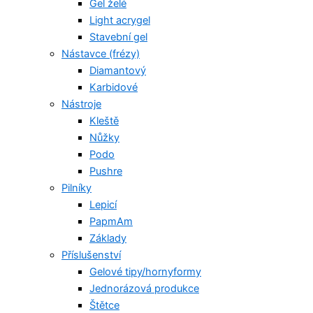
Gel želé
Light acrygel
Stavební gel
Nástavce (frézy)
Diamantový
Karbidové
Nástroje
Kleště
Nůžky
Podo
Pushre
Pilníky
Lepicí
PapmAm
Základy
Příslušenství
Gelové tipy/hornyformy
Jednorázová produkce
Štětce