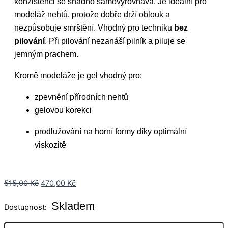
konzistenci se snadno samovyrovnává. Je ideální pro
modeláž nehtů, protože dobře drží oblouk a
nezpůsobuje smrštění. Vhodný pro techniku
bez
pilování
. Při pilování nezanáší pilník a piluje se
jemným prachem.
Kromě modeláže je gel vhodný pro:
zpevnění přírodních nehtů
gelovou korekci
prodlužování na horní formy díky optimální
viskozitě
515,00
Kč
470,00
Kč
Skladem
Dostupnost: