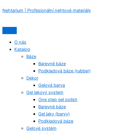
TOUCH
Přeskočit
Nabídka
Nabídka
Původní
Aktuální
BUILDER
Nehtarium | Profesionální nehtové materiály
na
cena
cena
GEL
obsah
byla:
je:
BABY
515,00 Kč.
470,00 Kč.
PINK
30ml
množství
O nás
Katalog
Báze
Barevné báze
Podkladová báze (rubber)
Dekor
Gelová barva
Gel lakový system
One step gel polish
Barevné báze
Gel laky (barvy)
Podkladová báze
Gelové systém